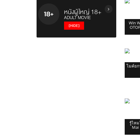
Contest
ยูฟ่า / UEFA Champions League
หนังผู้ใหญ่ 18+
ทอล์กโชว์ / Talk Shows
ไทยพรีเมียร์ลีก / Thai Premier
ADULT MOVIE
วาไรตี้โชว์ / Variety Shows
League
Win W
[HIDE]
OTOP 
รายการอาหาร / Cooking Shows
บอลถ้วย+บอลกระชับมิตร+บอลอื่นๆ
รายการท่องเที่ยว / Travel Show
ยูโร / EURO
หนังผู้ใหญ่ญี่ปุ่น
รายการวันหยุดพิเศษ / Holiday
พรีเมียร์ลีก / Premier League
หนังผู้ใหญ่ฝรั่ง
Shows
ซีเกมส์ 2025 / SeaGames 2025
หนังผู้ใหญ่ไทย
เรื่องวิญญาณและสิ่งลี้ลับ / Mysteries
Show
ไมค์ยกบ
รายการเกาหลี / Korean Show
รู้ไห
Mai 