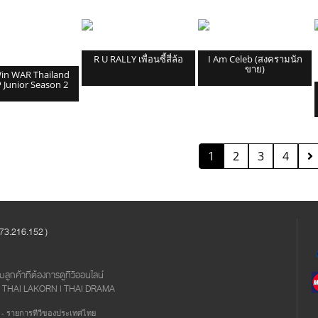
R U RALLY เพื่อนซี้สี่ล้อ
I Am Celeb (สงครามนัก
ขาย)
in WAR Thailand
Junior Season 2
1
2
3
4
.216.152 ​)
ูกค้าที่ต้องการดูทีวีออนไลน์
 | THAI LAKORN | THAI DRAMA
 - รายการทีวีของประเทศไทย