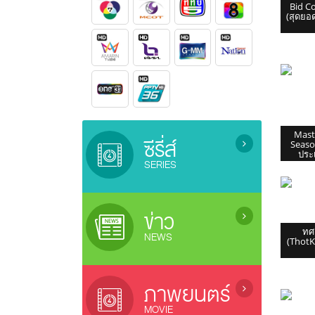
Bid C
(สุดยอ
Mast
ซีรี่ส์
Seaso
ประเ
SERIES
ซีรี่ย์เกาหลี (เสียงไทย) / Korean
Series
ข่าว
ซีรี่ย์ยูริ (ซีรี่ย์หญิงรักหญิง) / Lesbian
ทศ
NEWS
Serie
(Thot
ซีรี่ย์จีน (ซับไทย) / Chinese Series
ข่าว / News
(sub Thai)
ข่าวบันเทิง / Entertainment News
ภาพยนตร์
ละครไทยรีรัน (Rerun Thai Drama)
ซีรี่ย์ญี่ปุ่น / Japanese Series
MOVIE