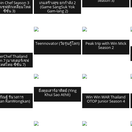
Season 3)
oin Chef Season 3
เกมสร้างสุข ยกกำลัง 2
ดเชฟหักเหลี่ยมโหด
(Game SangSuk Yok
ซีซั่น 3)
Gam-lang 2)
Teennovator (วัยรุ่นกู้โลก)
Peak trip with Win Mick
Season 2
erChef Thailand
n 7 (มาสเตอร์เชฟ
ทศไทย ซีซั่น 7)
ยิ่งคุยเสาร์อาทิตย์ (Ying
Khui Sao Athit)
กัณฐ์ รันวงการ
Win Win WAR Thailand
Kan RanWongkan)
OTOP Junior Season 4