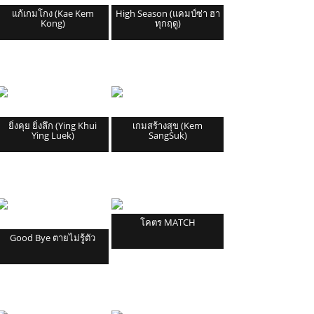
แก้เกมโกง (Kae Kem
High Season (แคมป์ซ่า ฮา
Kong)
ทุกฤดู)
ยิ่งคุย ยิ่งลึก (Ying Khui
เกมสร้างสุข (Kem
Ying Luek)
SangSuk)
โคตร MATCH
Good Bye ตายไม่รู้ตัว