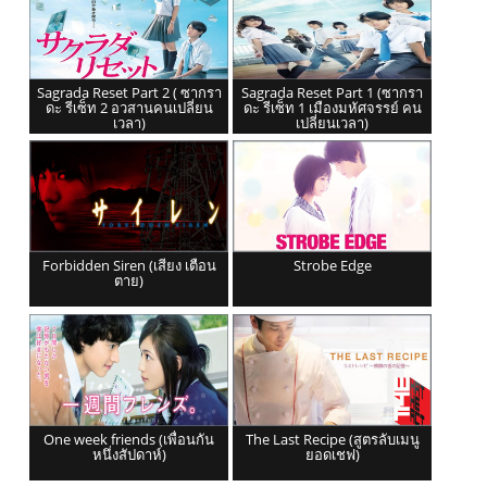
Sagrada Reset Part 2 ( ซากรา
Sagrada Reset Part 1 (ซากรา
ดะ รีเซ็ท 2 อวสานคนเปลี่ยน
ดะ รีเซ็ท 1 เมืองมหัศจรรย์ คน
เวลา)
เปลี่ยนเวลา)
Forbidden Siren (เสียง เตือน
Strobe Edge
ตาย)
One week friends (เพื่อนกัน
The Last Recipe (สูตรลับเมนู
หนึ่งสัปดาห์)
ยอดเชฟ)