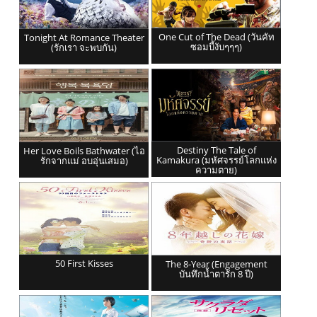
One Cut of The Dead (วันคัท
Tonight At Romance Theater
ซอมบี้งับๆๆๆ)
(รักเรา จะพบกัน)
Destiny The Tale of
Her Love Boils Bathwater (ไอ
Kamakura (มหัศจรรย์โลกแห่ง
รักจากแม่ อบอุ่นเสมอ)
ความตาย)
50 First Kisses
The 8-Year (Engagement
บันทึกน้ำตารัก 8 ปี)