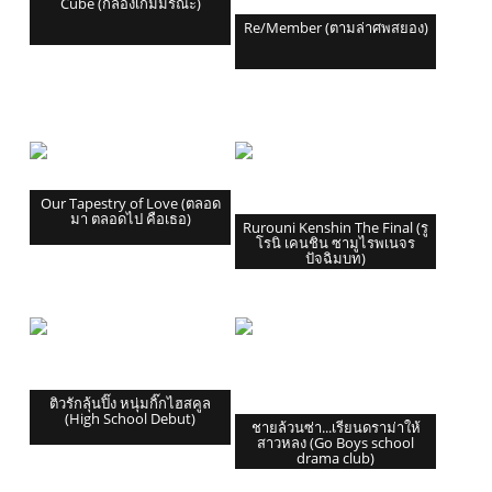
Cube (กล่องเกมมรณะ)
Re/Member (ตามล่าศพสยอง)
Our Tapestry of Love (ตลอด
มา ตลอดไป คือเธอ)
Rurouni Kenshin The Final (รู
โรนิ เคนชิน ซามูไรพเนจร
ปัจฉิมบท)
ติวรักลุ้นปิ๊ง หนุ่มกิ๊กไฮสคูล
(High School Debut)
ชายล้วนซ่า...เรียนดราม่าให้
สาวหลง (Go Boys school
drama club)