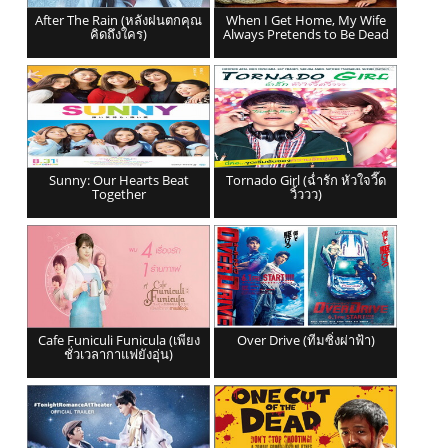
After The Rain (หลังฝนตกคุณ
When I Get Home, My Wife
คิดถึงใคร)
Always Pretends to Be Dead
Sunny: Our Hearts Beat
Tornado Girl (ฉ่ำรัก หัวใจวี๊ด
Together
วิ้ววว)
Cafe Funiculi Funicula (เพียง
Over Drive (ทีมซิ่งผ่าฟ้า)
ชั่วเวลากาแฟยังอุ่น)