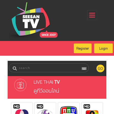
Home
Register
Login
Forgot Password
Our Services
Register
Login
FAQ
GO
LIVE THAI
TV
ดูทีวีออนไลน์