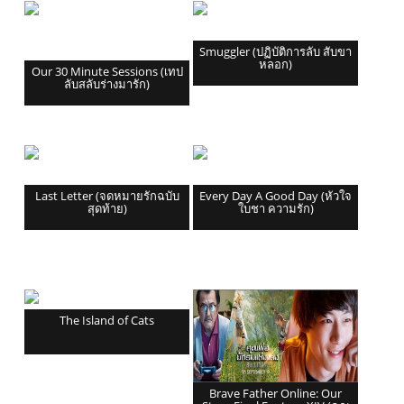
Smuggler (ปฏิบัติการลับ สับขา
หลอก)
Our 30 Minute Sessions (เทป
ลับสลับร่างมารัก)
Last Letter (จดหมายรักฉบับ
Every Day A Good Day (หัวใจ
สุดท้าย)
ใบชา ความรัก)
The Island of Cats
Brave Father Online: Our