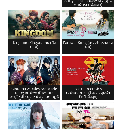
Story Final Fantasy XIV (คุณ
พ่อนักรบแห่งแสง)
Kingdom Kingudamu (คิง
Farewell Song (เพลงรักเราสาม
ดอม)
คน)
Gintama 2: Rules Are Made
Back Street Girls
to Be Broken (กินทามะ
Gokudoruzu (ไอดอลสุดซ่า
ซามูไรเพี้ยนสารพัด 2 แหกกฎชิ
ป๊ะป๋าสั่งลุย)
มิก่อนไม่รอแล้วนะ)