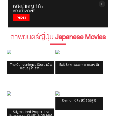
ทอล์กโชว์ / Talk Shows
หนังผู้ใหญ่ 18+
ยูฟ่า / UEFA Champions League
วาไรตี้โชว์ / Variety Shows
ADULT MOVIE
ไทยพรีเมียร์ลีก / Thai Premier League
รายการอาหาร / Cooking Shows
[HIDE]
บอลถ้วย+บอลกระชับมิตร+บอลอื่นๆ
รายการท่องเที่ยว / Travel Show
ยูโร / EURO
หนังผู้ใหญ่ญี่ปุ่น
รายการวันหยุดพิเศษ / Holiday Shows
พรีเมียร์ลีก / Premier League
ภาพยนตร์ญี่ปุ่น
Japanese Movies
หนังผู้ใหญ่ฝรั่ง
เรื่องวิญญาณและสิ่งลี้ลับ / Mysteries Show
ซีเกมส์ 2025 / SeaGames 2025
หนังผู้ใหญ่ไทย
รายการเกาหลี / Korean Show
The Convenience Store (มัน
Exit 8 (ทางออกหมายเลข 8)
แอบอยู่ในร้าน)
Demon City (เมืองอสูร)
Stigmatized Properties:
Possession (ที่นี่มีประวัติ คนดี