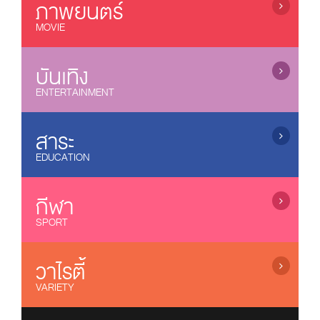
ข่าวบันเทิง / Entertainment News
ภาพยนตร์
ซีรี่ย์จีน (เสียงไทย) / Chinese Series
MOVIE
ละครไทย (อวสาน) / Thai Dramas (ended)
ละครไทย (ออนแอร์) / Thai Dramas (On air)
ภาพยนตร์ไทย / Thai Movies
ซีรี่ส์วาย / Boys Love Series
ภาพยนตร์แอนนิเมชั่น / Animation
บันเทิง
ซีรี่ย์ฝรั่ง / US Series
หนังไทยใหม่ / New Thai Movies
ENTERTAINMENT
ซีรี่ย์เกาหลี (ซับไทย) / Korean Series (sub thai)
ภาพยนตร์เกาหลี / Korean Movies
การ์ตูน / Cartoons
ซีรี่ย์อินเดีย / Indian Series
ภาพยนตร์จีน / Chinese Movies
เกมส์โชว์ / Game Shows
สาระ
ซีรี่ย์ฟิลิปปินส์ / Filipino Series
หนังดังช่อง 3, 7, 9, One
รายการเพลง&คอนเสิร์ต / Music&Concert
EDUCATION
ซิทคอม / Sitcom
ภาพยนตร์อินเดีย / Indian Movies
รายการตลกขำขัน / Comedy Shows
ภาพยนตร์ญี่ปุ่น / Japanese Movies
รายการสารคดี / Documentary
ลิเก / Musical Folk Drama
ภาพยนตร์ฝรั่ง / Movies
บ้านและเทคโนโลยี / Home & Technology
กีฬา
แกะกล่องหนังไทย / Old Thai Movies
รายการสุขภาพ / Health Variety
SPORT
ภาพยนตร์ฝรั่งใหม่
รายการธรรมะ / Dhamma
รายการกีฬา / Sports
รายการเด็ก / Kids Programs
โอลิมปิก 2024 / Olympic 2024
วาไรตี้
รายการส่งเสริมความรู้ / Knowledge
Riyadh World Combat Games
VARIETY
บอลทีมชาติไทย / Thailand Team
เรียลลิตี้โชว์ / Reality & Singing Contest
เอฟ เอ คัพ / FA Cup