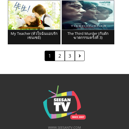
My Teacher (หัวใจฉันแอบรัก
The Third Murder (กับดัก
เซนเซย์)
ฆาตกรรมครั้งที่ 3)
1
2
3
WWW.SEESANTV.COM