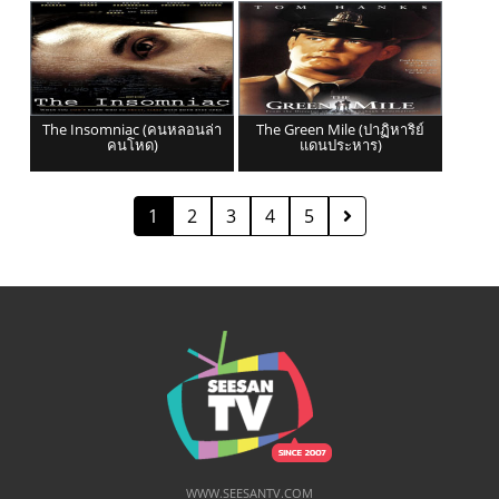
The Insomniac (คนหลอนล่า
The Green Mile (ปาฏิหาริย์
คนโหด)
แดนประหาร)
1
2
3
4
5
WWW.SEESANTV.COM