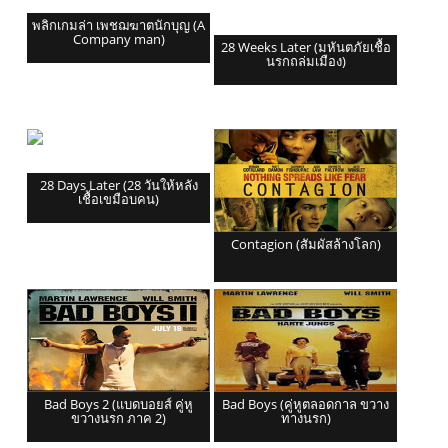
พลิกเกมล่า เพชฌฆาตนักบุญ (A
Company man)
28 Weeks Later (มหันตภัยเชื้อ
นรกถล่มเมือง)
28 Days Later (28 วันให้หลัง
เชื้อเขมือบคน)
Contagion (สัมผัสล้างโลก)
Bad Boys 2 (แบดบอยส์ คู่หู
Bad Boys (คู่หูตลอดกาล ขวาง
ขวางนรก ภาค 2)
ทางนรก)