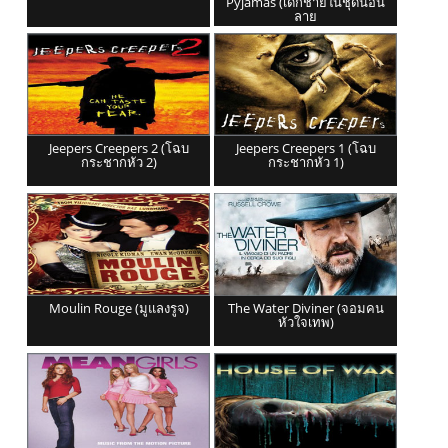
Pyjamas (เด็กชายในชุดนอน
ลาย
Jeepers Creepers 2 (โฉบ
Jeepers Creepers 1 (โฉบ
กระชากหัว 2)
กระชากหัว 1)
Moulin Rouge (มูแลงรูจ)
The Water Diviner (จอมคน
หัวใจเทพ)