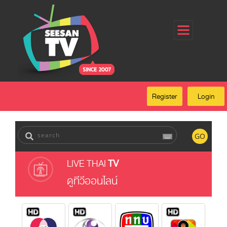
Home
Register
Login
Forgot Password
Our Services
Register
Login
FAQ
GO
LIVE THAI
TV
ดูทีวีออนไลน์