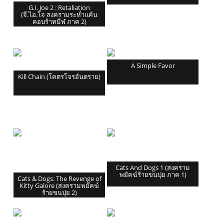
G.I. Joe 2 : Retaliation
(จี.ไอ.โจ สงครามระห่ำแค้น
คอบร้าทมิฬ ภาค 2)
A Simple Favor
Kill Chain (โคตรโจรอันตราย)
Cats And Dogs 1 (สงคราม
พยัคฆ์ร้ายขนปุย ภาค 1)
Cats & Dogs: The Revenge of
Kitty Galore (สงครามพยัคฆ์
ร้ายขนปุย 2)