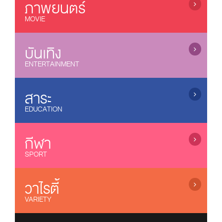
ข่าวบันเทิง / Entertainment News
ภาพยนตร์
ซีรี่ย์จีน (เสียงไทย) / Chinese Series
MOVIE
ละครไทย (อวสาน) / Thai Dramas (ended)
ละครไทย (ออนแอร์) / Thai Dramas (On air)
ภาพยนตร์ไทย / Thai Movies
ซีรี่ส์วาย / Boys Love Series
ภาพยนตร์แอนนิเมชั่น / Animation
บันเทิง
ซีรี่ย์ฝรั่ง / US Series
หนังไทยใหม่ / New Thai Movies
ENTERTAINMENT
ซีรี่ย์เกาหลี (ซับไทย) / Korean Series (sub thai)
ภาพยนตร์เกาหลี / Korean Movies
การ์ตูน / Cartoons
ซีรี่ย์อินเดีย / Indian Series
ภาพยนตร์จีน / Chinese Movies
เกมส์โชว์ / Game Shows
สาระ
ซีรี่ย์ฟิลิปปินส์ / Filipino Series
หนังดังช่อง 3, 7, 9, One
รายการเพลง&คอนเสิร์ต / Music&Concert
EDUCATION
ซิทคอม / Sitcom
ภาพยนตร์อินเดีย / Indian Movies
รายการตลกขำขัน / Comedy Shows
ภาพยนตร์ญี่ปุ่น / Japanese Movies
รายการสารคดี / Documentary
ลิเก / Musical Folk Drama
ภาพยนตร์ฝรั่ง / Movies
บ้านและเทคโนโลยี / Home & Technology
กีฬา
แกะกล่องหนังไทย / Old Thai Movies
รายการสุขภาพ / Health Variety
SPORT
ภาพยนตร์ฝรั่งใหม่
รายการธรรมะ / Dhamma
รายการกีฬา / Sports
รายการเด็ก / Kids Programs
โอลิมปิก 2024 / Olympic 2024
วาไรตี้
รายการส่งเสริมความรู้ / Knowledge
Riyadh World Combat Games
VARIETY
บอลทีมชาติไทย / Thailand Team
เรียลลิตี้โชว์ / Reality & Singing Contest
เอฟ เอ คัพ / FA Cup