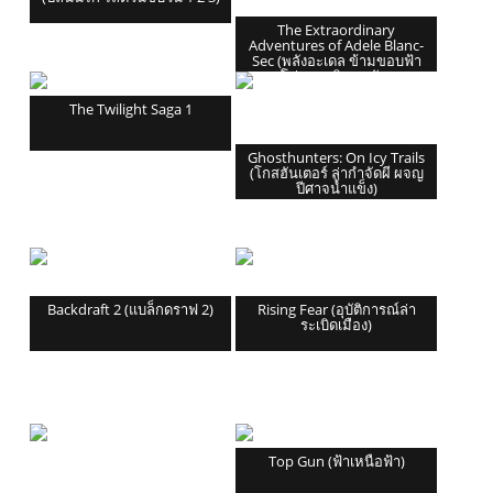
The Extraordinary
Adventures of Adele Blanc-
Sec (พลังอะเดล ข้ามขอบฟ้า
โค่น 5 อภิมหาภัย)
The Twilight Saga 1
Ghosthunters: On Icy Trails
(โกสฮันเตอร์ ล่ากำจัดผี ผจญ
ปีศาจน้ำแข็ง)
Backdraft 2 (แบล็กดราฟ 2)
Rising Fear (อุบัติการณ์ล่า
ระเบิดเมือง)
Top Gun (ฟ้าเหนือฟ้า)