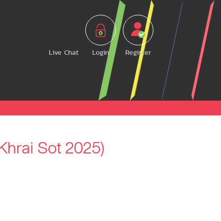
Live Chat
Login
Register
Khrai Sot 2025)