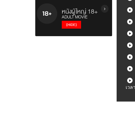
Contest
ยูฟ่า / UEFA Champions League
หนังผู้ใหญ่ 18+
ทอล์กโชว์ / Talk Shows
ไทยพรีเมียร์ลีก / Thai Premier
ADULT MOVIE
วาไรตี้โชว์ / Variety Shows
League
[HIDE]
รายการอาหาร / Cooking Shows
บอลถ้วย+บอลกระชับมิตร+บอลอื่นๆ
รายการท่องเที่ยว / Travel Show
ยูโร / EURO
หนังผู้ใหญ่ญี่ปุ่น
รายการวันหยุดพิเศษ / Holiday
พรีเมียร์ลีก / Premier League
หนังผู้ใหญ่ฝรั่ง
Shows
ซีเกมส์ 2025 / SeaGames 2025
หนังผู้ใหญ่ไทย
เรื่องวิญญาณและสิ่งลี้ลับ / Mysteries
Show
รายการเกาหลี / Korean Show
เวล