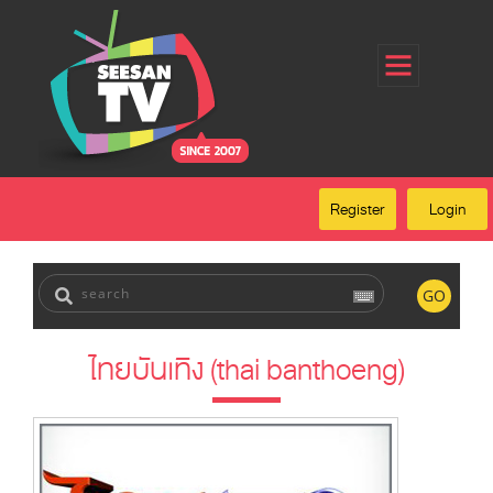
Home
Register
Login
Forgot Password
Our Services
Register
Login
FAQ
GO
ไทยบันเทิง (thai banthoeng)