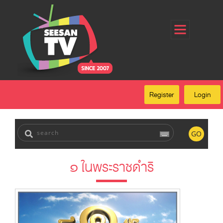
Home
Register
Login
Forgot Password
Our Services
Register
Login
FAQ
GO
๑ ในพระราชดำริ