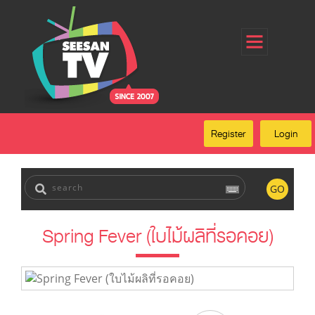
Home
Register
Login
Forgot Password
Our Services
Register
Login
FAQ
GO
Spring Fever (ใบไม้ผลิที่รอคอย)