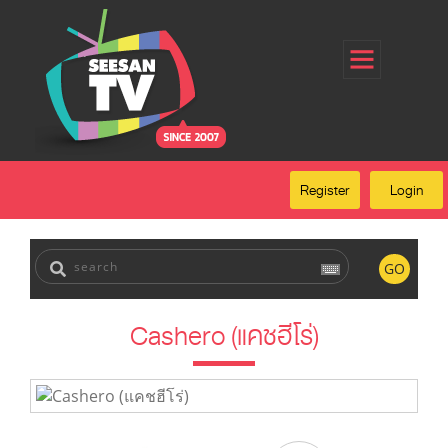
Home
Register
Login
Forgot Password
Our Services
Register
Login
FAQ
GO
Cashero (แคชฮีโร่)