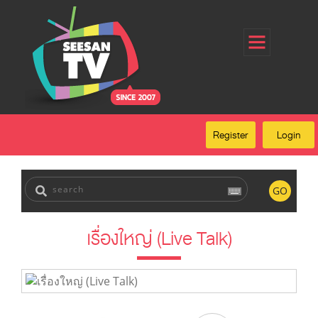
Home
Register
Login
Forgot Password
Our Services
Register
Login
FAQ
GO
เรื่องใหญ่ (Live Talk)