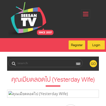
Home
Register
Login
Forgot Password
Our Services
Register
Login
FAQ
GO
คุณเมียตลอดไป (Yesterday Wife)