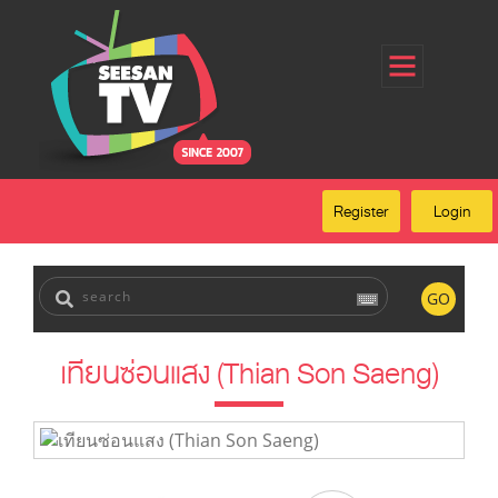
Home
Register
Login
Forgot Password
Our Services
Register
Login
FAQ
GO
เทียนซ่อนแสง (Thian Son Saeng)