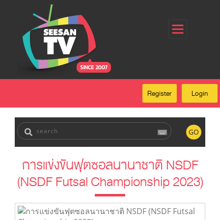
Home
Register
Login
Forgot Password
Our Services
Register
Login
FAQ
GO
การแข่งขันฟุตซอลนานาชาติ NSDF
(NSDF Futsal Championship 2023)