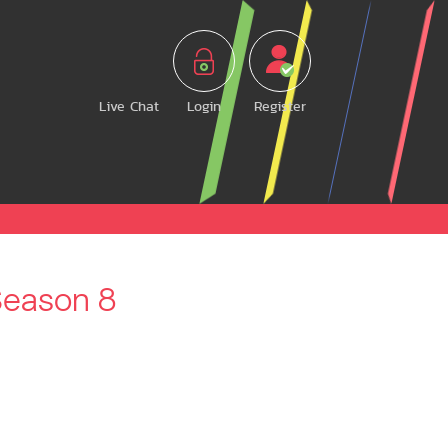
Live Chat
Login
Register
Season 8