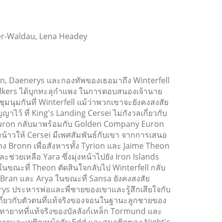
ter-Waldau, Lena Headey
on, Daenerys และกองทัพของเธอมาถึง Winterfell
lkers ได้บุกทะลุกำแพง ในการตอบสนองเจ้านาย
นุมกันที่ Winterfell แม้ว่าพวกเขาจะยังคงสงสัย
าไว้ ที่ King's Landing Cersei ไม่กังวลเกี่ยวกับ
Euron กลับมาพร้อมกับ Golden Company Euron
น้าวให้ Cersei มีเพศสัมพันธ์กับเขา จากการเสนอ
ง Bronn เพื่อสังหารทั้ง Tyrion และ Jaime Theon
ช่วยเหลือ Yara ซึ่งมุ่งหน้าไปยัง Iron Islands
นขณะที่ Theon ตัดสินใจกลับไป Winterfell กลับ
บ Bran และ Arya ในขณะที่ Sansa ยังคงสงสัย
erys ประหารพ่อและพี่ชายของเขาและรู้สึกเสียใจกับ
นเกี่ยวกับตัวตนที่แท้จริงของจอนในฐานะลูกชายของ
ายาทที่แท้จริงของบัลลังก์เหล็ก Tormund และ
ลายและเผชิญหน้ากับ Edd และสมาชิกของ Night's