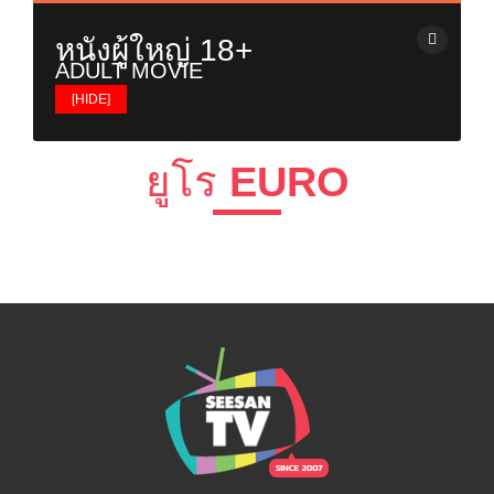
เรียลลิตี้โชว์ / Reality & Singing Contest
เอฟ เอ คัพ / FA Cup
ทอล์กโชว์ / Talk Shows
หนังผู้ใหญ่ 18+
ยูฟ่า / UEFA Champions League
วาไรตี้โชว์ / Variety Shows
ADULT MOVIE
ไทยพรีเมียร์ลีก / Thai Premier League
รายการอาหาร / Cooking Shows
บอลถ้วย+บอลกระชับมิตร+บอลอื่นๆ
[HIDE]
รายการท่องเที่ยว / Travel Show
ยูโร / EURO
หนังผู้ใหญ่ญี่ปุ่น
รายการวันหยุดพิเศษ / Holiday Shows
พรีเมียร์ลีก / Premier League
ยูโร
EURO
หนังผู้ใหญ่ฝรั่ง
เรื่องวิญญาณและสิ่งลี้ลับ / Mysteries Show
ซีเกมส์ 2025 / SeaGames 2025
หนังผู้ใหญ่ไทย
รายการเกาหลี / Korean Show