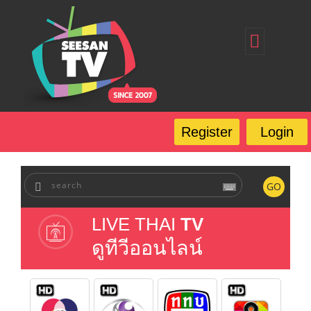
Home
Register
Login
Forgot Password
Our Services
Register
Login
FAQ
GO
LIVE THAI
TV
ดูทีวีออนไลน์