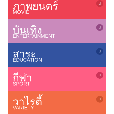
ข่าวบันเทิง / Entertainment News
ภาพยนตร์
ซีรี่ย์จีน (เสียงไทย) / Chinese Series
ละครไทย (อวสาน) / Thai Dramas (ended)
MOVIE
ละครไทย (ออนแอร์) / Thai Dramas (On air)
ภาพยนตร์ไทย / Thai Movies
ซีรี่ส์วาย / Boys Love Series
ภาพยนตร์แอนนิเมชั่น / Animation
บันเทิง
ซีรี่ย์ฝรั่ง / US Series
หนังไทยใหม่ / New Thai Movies
ENTERTAINMENT
ซีรี่ย์เกาหลี (ซับไทย) / Korean Series (sub thai)
ภาพยนตร์เกาหลี / Korean Movies
การ์ตูน / Cartoons
ซีรี่ย์อินเดีย / Indian Series
ภาพยนตร์จีน / Chinese Movies
เกมส์โชว์ / Game Shows
สาระ
ซีรี่ย์ฟิลิปปินส์ / Filipino Series
หนังดังช่อง 3, 7, 9, One
รายการเพลง&คอนเสิร์ต / Music&Concert
ซิทคอม / Sitcom
ภาพยนตร์อินเดีย / Indian Movies
EDUCATION
รายการตลกขำขัน / Comedy Shows
ภาพยนตร์ญี่ปุ่น / Japanese Movies
รายการสารคดี / Documentary
ลิเก / Musical Folk Drama
ภาพยนตร์ฝรั่ง / Movies
บ้านและเทคโนโลยี / Home & Technology
กีฬา
แกะกล่องหนังไทย / Old Thai Movies
รายการสุขภาพ / Health Variety
SPORT
ภาพยนตร์ฝรั่งใหม่
รายการธรรมะ / Dhamma
รายการกีฬา / Sports
รายการเด็ก / Kids Programs
โอลิมปิก 2024 / Olympic 2024
วาไรตี้
รายการส่งเสริมความรู้ / Knowledge
Riyadh World Combat Games
VARIETY
บอลทีมชาติไทย / Thailand Team