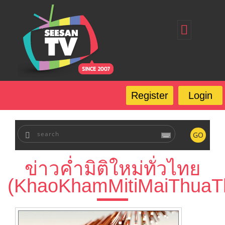
Home
Register
Login
Forgot Password
Our Services
Register
Login
FAQ
GO
ข่าวค่ำมิติใหม่ทั่วไทย
(KhaoKhamMitiMaiThuaTh