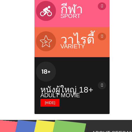
ลิเก / Musical Folk Drama
บ้านและเทคโนโลยี / Home &
กีฬา
Technology
SPORT
รายการสุขภาพ / Health Variety
รายการธรรมะ / Dhamma
รายการกีฬา / Sports
รายการเด็ก / Kids Programs
โอลิมปิก 2024 / Olympic 2024
วาไรตี้
รายการส่งเสริมความรู้ / Knowledge
Riyadh World Combat Games
VARIETY
บอลทีมชาติไทย / Thailand Team
เรียลลิตี้โชว์ / Reality & Singing
เอฟ เอ คัพ / FA Cup
Contest
ยูฟ่า / UEFA Champions League
ทอล์กโชว์ / Talk Shows
ไทยพรีเมียร์ลีก / Thai Premier
วาไรตี้โชว์ / Variety Shows
League
รายการอาหาร / Cooking Shows
บอลถ้วย+บอลกระชับมิตร+บอลอื่นๆ
หนังผู้ใหญ่ 18+
รายการท่องเที่ยว / Travel Show
ยูโร / EURO
ADULT MOVIE
รายการวันหยุดพิเศษ / Holiday
พรีเมียร์ลีก / Premier League
[HIDE]
Shows
ซีเกมส์ 2025 / SeaGames 2025
หนังผู้ใหญ่ญี่ปุ่น
เรื่องวิญญาณและสิ่งลี้ลับ / Mysteries
Show
หนังผู้ใหญ่ฝรั่ง
รายการเกาหลี / Korean Show
หนังผู้ใหญ่ไทย