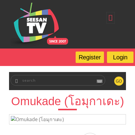
Home
Register
Login
Forgot Password
Our Services
Register
Login
FAQ
GO
Omukade (โอมุกาเดะ)