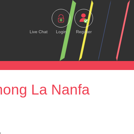
Live Chat
Login
Register
Thong La Nanfa