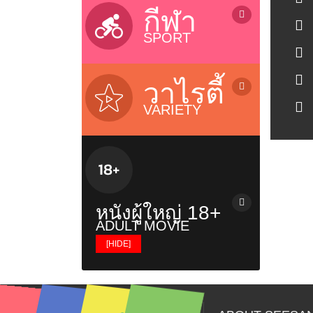
ลิเก / Musical Folk Drama
บ้านและเทคโนโลยี / Home &
กีฬา
Technology
SPORT
รายการสุขภาพ / Health Variety
รายการธรรมะ / Dhamma
รายการกีฬา / Sports
รายการเด็ก / Kids Programs
โอลิมปิก 2024 / Olympic 2024
วาไรตี้
รายการส่งเสริมความรู้ / Knowledge
Riyadh World Combat Games
VARIETY
บอลทีมชาติไทย / Thailand Team
เรียลลิตี้โชว์ / Reality & Singing
เอฟ เอ คัพ / FA Cup
Contest
ยูฟ่า / UEFA Champions League
ทอล์กโชว์ / Talk Shows
ไทยพรีเมียร์ลีก / Thai Premier
วาไรตี้โชว์ / Variety Shows
League
รายการอาหาร / Cooking Shows
บอลถ้วย+บอลกระชับมิตร+บอลอื่นๆ
หนังผู้ใหญ่ 18+
รายการท่องเที่ยว / Travel Show
ยูโร / EURO
ADULT MOVIE
รายการวันหยุดพิเศษ / Holiday
พรีเมียร์ลีก / Premier League
[HIDE]
Shows
ซีเกมส์ 2025 / SeaGames 2025
หนังผู้ใหญ่ญี่ปุ่น
เรื่องวิญญาณและสิ่งลี้ลับ / Mysteries
Show
หนังผู้ใหญ่ฝรั่ง
รายการเกาหลี / Korean Show
หนังผู้ใหญ่ไทย