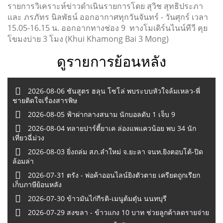
รายการวิเคราะห์ข่าวดำเนินรายการโดย สุวิช สุทธิประภา
และ ภรภัทร นิลพัธน์ ออกอากาศทุกวันจันทร์ - วันศุกร์ เวลา
15.05-16.15 น. ออกอากทางช่อง 9 ทางโมเดิร์นไนน์ทีวี คุย
โขมงบ่าย 3 โมง (Khui Khamong Bai 3 Mong)
ดูรายการย้อนหลัง
2026-08-06 ชันสูตร ฮลุน โซโล่ พบระบบหัวใจล้มเหลว-พี่
ชายติดใจเรื่องสารพิษ
2026-08-05 ฟ้าผ่ากลางสนาม นักบอลดับ 1 เจ็บ 9
2026-08-04 ทลายปาร์ตี้ยาเค ล่องแพแควน้อย พบ 34 นัก
เที่ยวฉี่ม่วง
2026-08-03 ยิ่งถล่ม สภ.ลำใหม่ จ.ยะลา จนท.ยิงตอบโต้-ปิด
ล้อมล่า
2026-07-31 ตรัง - พ่อค้าออนไลน์ยิงตัวตาย เครียดถูกเรียก
เก็บภาษีย้อนหลัง
2026-07-30 ข้าวมันไก่กีรติ-เมนูต้มตุ๋น นนทบุรี
2026-07-29 สงขลา - ข้าวแกง 10 บาท ช่วยลูกค้าลดรายจ่าย