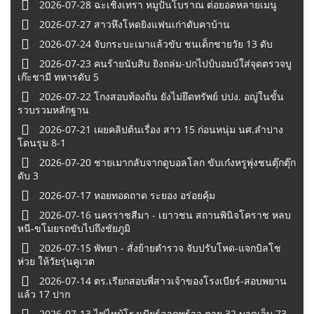
2026-07-28 ฉะเชิงเทรา หมูปั้นโบราณ ต่อยอดหลายเมนู
2026-07-27 สาวหึงโหดยิงแฟนเก่าดับคาบ้าน
2026-07-24 จับกระบะเมาแล้วขับ ชนเด็กชายวัย 13 ดับ
2026-07-23 คนร้ายนับสิบ ยิงถล่ม-ปกไปป์บอมบ์ใส่จุดตรวจบู
เก๊ะชามี ทหารดับ 5
2026-07-22 โกงสอบท้องถิ่น ยังไม่ยึดทรัพย์ ปปง. อญู่ในขั้น
รวบรวมหลักฐาน
2026-07-21 เผยคลิปต้นเรื่อง สาว 15 ก่อนหนุ่ม นศ.ลำปาง
โดนรุม 8-1
2026-07-20 ชายเมากลับจากดูบอลโลก ขับเก๋งหรูพุ่งชนตุ๊กตุ๊ก
ดับ 3
2026-07-17 หอยทอดถาด ระยอง อร่อยคุ้ม
2026-07-16 นครราชสีมา - เยาวชน สถานพินิจโคราช หลบ
หนี-ขโมยรถขับไปถึงชัยภูมิ
2026-07-15 พัทยา - สั่งย้ายตำรวจ จับปรับโหด-แจกบิลโช
ห่วย ให้วัยรุ่นคูเวต
2026-07-14 ตร.เรียกสอบพี่สาวเจ้าของโรงเบียร์-สอบพยาน
แล้ว 17 ปาก
2026-07-13 ไฟไหม้โรงเบียร์ลาดพร้าว ตาย 32 บาดเจ็บ 73