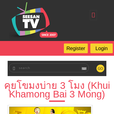
Home
Register
Login
Forgot Password
Our Services
Register
Login
FAQ
GO
คุยโขมงบ่าย 3 โมง (Khui
Khamong Bai 3 Mong)