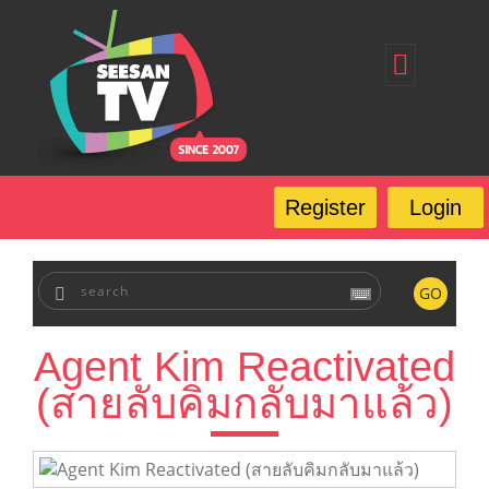
Home
Register
Login
Forgot Password
Our Services
Register
Login
FAQ
GO
Agent Kim Reactivated
(สายลับคิมกลับมาแล้ว)​