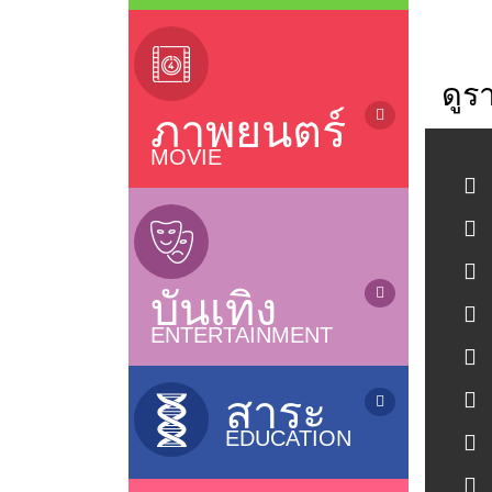
ข่าว / News
(sub Thai)
ข่าวบันเทิง / Entertainment News
ละครไทยรีรัน (Rerun Thai Drama)
ซีรี่ย์ญี่ปุ่น / Japanese Series
ดูร
ซีรี่ย์จีน (เสียงไทย) / Chinese Series
ภาพยนตร์
ละครไทย (อวสาน) / Thai Dramas
(ended)
MOVIE
ละครไทย (ออนแอร์) / Thai Dramas
ภาพยนตร์ไทย / Thai Movies
(On air)
ภาพยนตร์แอนนิเมชั่น / Animation
ซีรี่ส์วาย / Boys Love Series
หนังไทยใหม่ / New Thai Movies
ซีรี่ย์ฝรั่ง / US Series
ภาพยนตร์เกาหลี / Korean Movies
ซีรี่ย์เกาหลี (ซับไทย) / Korean Series
บันเทิง
ภาพยนตร์จีน / Chinese Movies
(sub thai)
หนังดังช่อง 3, 7, 9, One
ENTERTAINMENT
ซีรี่ย์อินเดีย / Indian Series
ภาพยนตร์อินเดีย / Indian Movies
ซีรี่ย์ฟิลิปปินส์ / Filipino Series
การ์ตูน / Cartoons
ภาพยนตร์ญี่ปุ่น / Japanese Movies
ซิทคอม / Sitcom
เกมส์โชว์ / Game Shows
สาระ
ภาพยนตร์ฝรั่ง / Movies
รายการเพลง&คอนเสิร์ต /
EDUCATION
Music&Concert
แกะกล่องหนังไทย / Old Thai Movies
รายการตลกขำขัน / Comedy Shows
ภาพยนตร์ฝรั่งใหม่
รายการสารคดี / Documentary