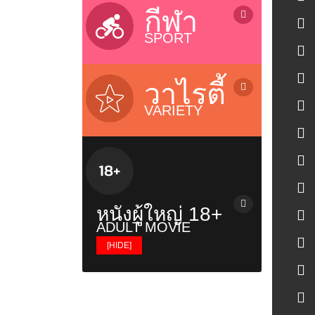
ลิเก / Musical Folk Drama
บ้านและเทคโนโลยี / Home &
กีฬา
Technology
SPORT
รายการสุขภาพ / Health Variety
รายการธรรมะ / Dhamma
รายการกีฬา / Sports
รายการเด็ก / Kids Programs
โอลิมปิก 2024 / Olympic 2024
วาไรตี้
รายการส่งเสริมความรู้ / Knowledge
Riyadh World Combat Games
VARIETY
บอลทีมชาติไทย / Thailand Team
เรียลลิตี้โชว์ / Reality & Singing
เอฟ เอ คัพ / FA Cup
Contest
ยูฟ่า / UEFA Champions League
ทอล์กโชว์ / Talk Shows
ไทยพรีเมียร์ลีก / Thai Premier
วาไรตี้โชว์ / Variety Shows
League
รายการอาหาร / Cooking Shows
บอลถ้วย+บอลกระชับมิตร+บอลอื่นๆ
หนังผู้ใหญ่ 18+
รายการท่องเที่ยว / Travel Show
ยูโร / EURO
ADULT MOVIE
รายการวันหยุดพิเศษ / Holiday
พรีเมียร์ลีก / Premier League
[HIDE]
Shows
ซีเกมส์ 2025 / SeaGames 2025
หนังผู้ใหญ่ญี่ปุ่น
เรื่องวิญญาณและสิ่งลี้ลับ / Mysteries
Show
หนังผู้ใหญ่ฝรั่ง
รายการเกาหลี / Korean Show
หนังผู้ใหญ่ไทย