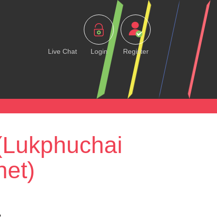
Live Chat
Login
Register
 (Lukphuchai
het)