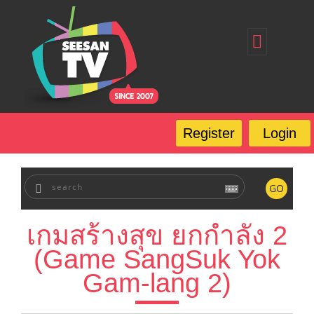
Home
Register
Login
Forgot Password
Our Services
Register
Login
FAQ
GO
เกมสร้างสุข ยกกำลัง 2
(Game SangSuk Yok
Gam-lang 2)