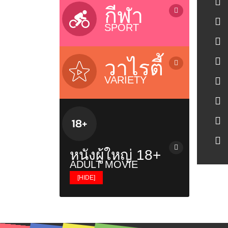
ลิเก / Musical Folk Drama
บ้านและเทคโนโลยี / Home &
กีฬา
Technology
SPORT
รายการสุขภาพ / Health Variety
รายการธรรมะ / Dhamma
รายการกีฬา / Sports
รายการเด็ก / Kids Programs
โอลิมปิก 2024 / Olympic 2024
วาไรตี้
รายการส่งเสริมความรู้ / Knowledge
Riyadh World Combat Games
VARIETY
บอลทีมชาติไทย / Thailand Team
เรียลลิตี้โชว์ / Reality & Singing
เอฟ เอ คัพ / FA Cup
Contest
ยูฟ่า / UEFA Champions League
ทอล์กโชว์ / Talk Shows
ไทยพรีเมียร์ลีก / Thai Premier
วาไรตี้โชว์ / Variety Shows
League
รายการอาหาร / Cooking Shows
บอลถ้วย+บอลกระชับมิตร+บอลอื่นๆ
หนังผู้ใหญ่ 18+
รายการท่องเที่ยว / Travel Show
ยูโร / EURO
ADULT MOVIE
รายการวันหยุดพิเศษ / Holiday
พรีเมียร์ลีก / Premier League
[HIDE]
Shows
ซีเกมส์ 2025 / SeaGames 2025
หนังผู้ใหญ่ญี่ปุ่น
เรื่องวิญญาณและสิ่งลี้ลับ / Mysteries
Show
หนังผู้ใหญ่ฝรั่ง
รายการเกาหลี / Korean Show
หนังผู้ใหญ่ไทย