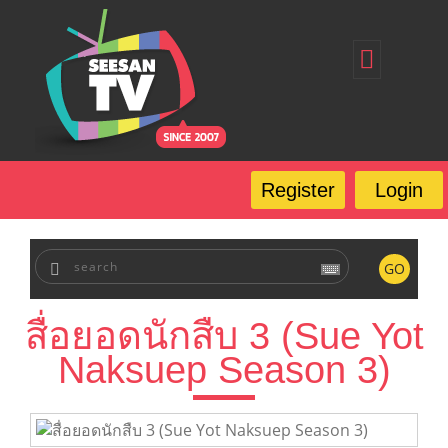
Home
Register
Login
Forgot Password
Our Services
Register
Login
FAQ
GO
สื่อยอดนักสืบ 3 (Sue Yot
Naksuep Season 3)