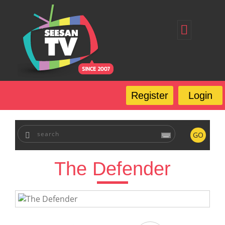
Home
Register
Login
Forgot Password
Our Services
Register
Login
FAQ
GO
The Defender