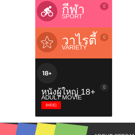
ลิเก / Musical Folk Drama
บ้านและเทคโนโลยี / Home &
กีฬา
Technology
SPORT
รายการสุขภาพ / Health Variety
รายการธรรมะ / Dhamma
รายการกีฬา / Sports
รายการเด็ก / Kids Programs
โอลิมปิก 2024 / Olympic 2024
วาไรตี้
รายการส่งเสริมความรู้ / Knowledge
Riyadh World Combat Games
VARIETY
บอลทีมชาติไทย / Thailand Team
เรียลลิตี้โชว์ / Reality & Singing
เอฟ เอ คัพ / FA Cup
Contest
ยูฟ่า / UEFA Champions League
ทอล์กโชว์ / Talk Shows
ไทยพรีเมียร์ลีก / Thai Premier
วาไรตี้โชว์ / Variety Shows
League
รายการอาหาร / Cooking Shows
บอลถ้วย+บอลกระชับมิตร+บอลอื่นๆ
หนังผู้ใหญ่ 18+
รายการท่องเที่ยว / Travel Show
ยูโร / EURO
ADULT MOVIE
รายการวันหยุดพิเศษ / Holiday
พรีเมียร์ลีก / Premier League
[HIDE]
Shows
ซีเกมส์ 2025 / SeaGames 2025
หนังผู้ใหญ่ญี่ปุ่น
เรื่องวิญญาณและสิ่งลี้ลับ / Mysteries
Show
หนังผู้ใหญ่ฝรั่ง
รายการเกาหลี / Korean Show
หนังผู้ใหญ่ไทย