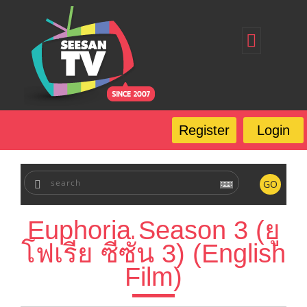
Home
Register
Login
Forgot Password
Our Services
Register
Login
FAQ
GO
Euphoria Season 3 (ยู
โฟเรีย ซีซั่น 3) (English
Film)